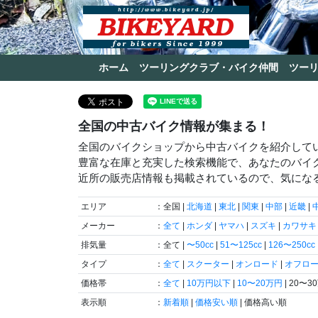
ホーム
ツーリングクラブ・バイク仲間
ツー
全国の中古バイク情報が集まる！
全国のバイクショップから中古バイクを紹介して
豊富な在庫と充実した検索機能で、あなたのバイ
近所の販売店情報も掲載されているので、気にな
エリア
：全国 |
北海道
|
東北
|
関東
|
中部
|
近畿
|
メーカー
：
全て
|
ホンダ
|
ヤマハ
|
スズキ
|
カワサキ
排気量
：全て |
〜50cc
|
51〜125cc
|
126〜250cc
タイプ
：
全て
|
スクーター
|
オンロード
|
オフロ
価格帯
：
全て
|
10万円以下
|
10〜20万円
| 20〜3
表示順
：
新着順
|
価格安い順
| 価格高い順