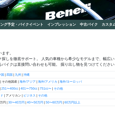
リング予定・バイクイベント
インプレッション
中古バイク
カスタ
います。
ク探しを徹底サポート。 人気の車種から希少なモデルまで、幅広
るバイクは直接問い合わせも可能。 掘り出し物を見つけてください
中国
|
四国
|
九州
|
沖縄
| その他国産 |
海外/アジア
|
海外/アメリカ
|
海外/ヨーロッパ
|
251〜400cc
|
401〜750cc
|
751cc〜
|
その他
ード
| アメリカン |
ビジネス
|
その他
0万円 |
30〜40万円
|
40〜50万円
|
50〜60万円
|
60万円以上