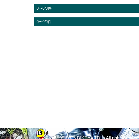
0〜0/0件
0〜0/0件
© 1999-2025 BIKEYARD.jp All rights reserv