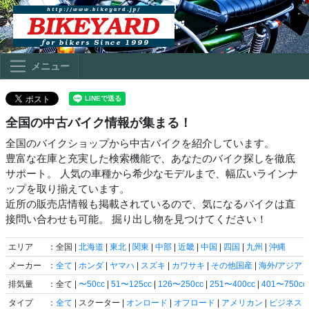
メニュー
全国の中古バイク情報が集まる！
全国のバイクショップから中古バイクを紹介しています。
豊富な在庫と充実した検索機能で、あなたのバイク探しを徹底
サポート。 人気の車種から希少なモデルまで、幅広いラインナ
ップを取り揃えています。
近所の販売店情報も掲載されているので、気になるバイクは直
接問い合わせも可能。 掘り出し物を見つけてください！
エリア
：全国 |
北海道
|
東北
|
関東
|
中部
|
近畿
|
中国
|
四国
|
九州
|
沖縄
メーカー
：
全て
|
ホンダ
|
ヤマハ
|
スズキ
|
カワサキ
|
その他国産
|
海外/アジア
|
排気量
：全て |
〜50cc
|
51〜125cc
|
126〜250cc
|
251〜400cc
|
401〜750cc
タイプ
：
全て
| スクーター |
オンロード
|
オフロード
|
アメリカン
|
ビジネス
|