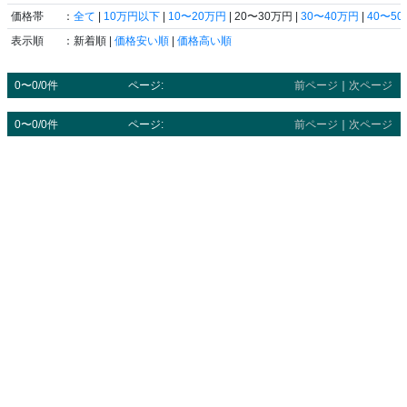
価格帯
：
全て
|
10万円以下
|
10〜20万円
| 20〜30万円 |
30〜40万円
|
40〜5
表示順
：新着順 |
価格安い順
|
価格高い順
0〜0/0件
ページ:
前ページ
｜
次ページ
0〜0/0件
ページ:
前ページ
｜
次ページ