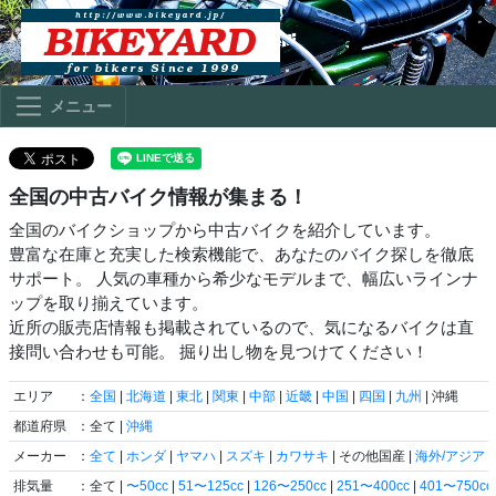
メニュー
全国の中古バイク情報が集まる！
全国のバイクショップから中古バイクを紹介しています。
豊富な在庫と充実した検索機能で、あなたのバイク探しを徹底
サポート。 人気の車種から希少なモデルまで、幅広いラインナ
ップを取り揃えています。
近所の販売店情報も掲載されているので、気になるバイクは直
接問い合わせも可能。 掘り出し物を見つけてください！
エリア
：
全国
|
北海道
|
東北
|
関東
|
中部
|
近畿
|
中国
|
四国
|
九州
| 沖縄
都道府県
：全て |
沖縄
メーカー
：
全て
|
ホンダ
|
ヤマハ
|
スズキ
|
カワサキ
| その他国産 |
海外/アジア
|
排気量
：全て |
〜50cc
|
51〜125cc
|
126〜250cc
|
251〜400cc
|
401〜750cc