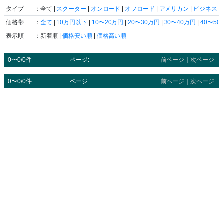
タイプ
：全て |
スクーター
|
オンロード
|
オフロード
|
アメリカン
|
ビジネス
|
価格帯
：
全て
|
10万円以下
|
10〜20万円
|
20〜30万円
|
30〜40万円
|
40〜5
表示順
：新着順 |
価格安い順
|
価格高い順
0〜0/0件
ページ:
前ページ
｜
次ページ
0〜0/0件
ページ:
前ページ
｜
次ページ