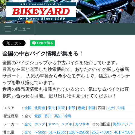
メニュー
全国の中古バイク情報が集まる！
全国のバイクショップから中古バイクを紹介しています。
豊富な在庫と充実した検索機能で、あなたのバイク探しを徹底
サポート。 人気の車種から希少なモデルまで、幅広いラインナ
ップを取り揃えています。
近所の販売店情報も掲載されているので、気になるバイクは直
接問い合わせも可能。 掘り出し物を見つけてください！
エリア
：
全国
|
北海道
|
東北
|
関東
|
中部
|
近畿
|
中国
| 四国 |
九州
|
沖縄
都道府県
：全て |
愛媛
|
香川
|
高知
|
徳島
メーカー
：
全て
|
ホンダ
|
ヤマハ
|
スズキ
|
カワサキ
| その他国産 |
海外/アジア
|
排気量
：
全て
|
〜50cc
|
51〜125cc
|
126〜250cc
|
251〜400cc
|
401〜750cc