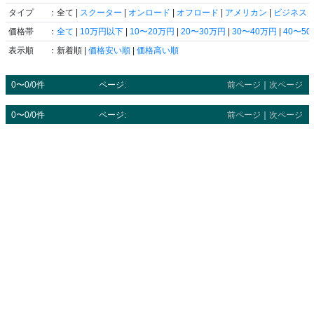
タイプ
：全て |
スクーター
|
オンロード
|
オフロード
|
アメリカン
|
ビジネス
|
価格帯
：
全て
|
10万円以下
|
10〜20万円
|
20〜30万円
|
30〜40万円
|
40〜5
表示順
：新着順 |
価格安い順
|
価格高い順
0〜0/0件
ページ:
前ページ
｜
次ページ
0〜0/0件
ページ:
前ページ
｜
次ページ