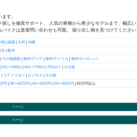
います。
ク探しを徹底サポート。 人気の車種から希少なモデルまで、幅広
るバイクは直接問い合わせも可能。 掘り出し物を見つけてください
中国
|
四国
|
九州
|
沖縄
東京
|
栃木
|
その他国産
|
海外/アジア
|
海外/アメリカ
|
海外/ヨーロッパ
|
251〜400cc
|
401〜750cc
|
751cc〜
|
その他
ード
|
アメリカン
|
ビジネス
|
その他
0万円
|
30〜40万円
|
40〜50万円
|
50〜60万円
| 60万円以上
ページ:
ページ: