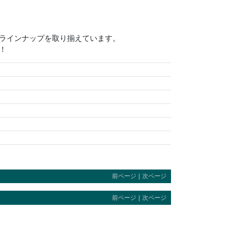
いラインナップを取り揃えています。
！
前ページ
｜
次ページ
前ページ
｜
次ページ