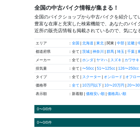
全国の中古バイク情報が集まる！
全国のバイクショップから中古バイクを紹介して
豊富な在庫と充実した検索機能で、あなたのバイ
近所の販売店情報も掲載されているので、気にな
エリア
：
全国
|
北海道
|
東北
| 関東 |
中部
|
近畿
|
都道府県
：全て |
茨城
|
神奈川
|
群馬
|
埼玉
|
千葉
|
メーカー
：全て |
ホンダ
|
ヤマハ
|
スズキ
|
カワサキ
排気量
：全て |
〜50cc
|
51〜125cc
|
126〜250cc
タイプ
：全て |
スクーター
|
オンロード
|
オフロ
価格帯
：
全て
|
10万円以下
|
10〜20万円
|
20〜3
表示順
：新着順 |
価格安い順
|
価格高い順
0〜0/0件
0〜0/0件