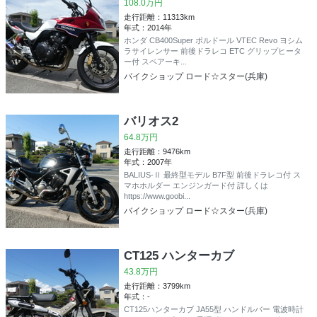
108.0万円
走行距離：11313km
年式：2014年
ホンダ CB400Super ボルドール VTEC Revo ヨシム
ラサイレンサー 前後ドラレコ ETC グリップヒータ
ー付 スペアーキ...
バイクショップ ロード☆スター(兵庫)
バリオス2
64.8万円
走行距離：9476km
年式：2007年
BALIUS-Ⅱ 最終型モデル B7F型 前後ドラレコ付 ス
マホホルダー エンジンガード付 詳しくは
https://www.goobi...
バイクショップ ロード☆スター(兵庫)
CT125 ハンターカブ
43.8万円
走行距離：3799km
年式：-
CT125ハンターカブ JA55型 ハンドルバー 電波時計