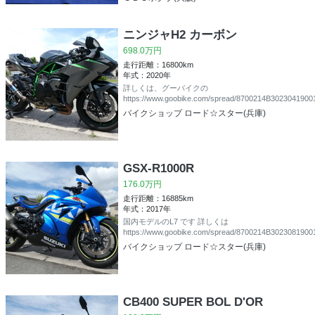
ニンジャH2 カーボン
698.0万円
走行距離：16800km
年式：2020年
詳しくは、グーバイクの
https://www.goobike.com/spread/8700214B30230419001/
バイクショップ ロード☆スター(兵庫)
GSX-R1000R
176.0万円
走行距離：16885km
年式：2017年
国内モデルのL7 です 詳しくは
https://www.goobike.com/spread/8700214B30230819001/
バイクショップ ロード☆スター(兵庫)
CB400 SUPER BOL D'OR