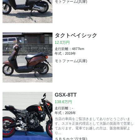
モトファーム(兵庫)
タクトベイシック
12.0万円
走行距離：4877km
年式：2019年
モトファーム(兵庫)
GSX-8TT
138.6万円
走行距離：-
年式：2026年
当店の車両をご覧頂きましてありがとうございま
す。スズキ正規代理店として大阪の箕面市で営業し
ております。電車でお越しの方は、阪急牧落駅よ
り...
ＳＢＳホクブ(大阪)