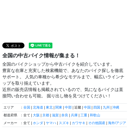
全国の中古バイク情報が集まる！
全国のバイクショップから中古バイクを紹介しています。
豊富な在庫と充実した検索機能で、あなたのバイク探しを徹底
サポート。 人気の車種から希少なモデルまで、幅広いラインナ
ップを取り揃えています。
近所の販売店情報も掲載されているので、気になるバイクは直
接問い合わせも可能。 掘り出し物を見つけてください！
エリア
：
全国
|
北海道
|
東北
|
関東
|
中部
| 近畿 |
中国
|
四国
|
九州
|
沖縄
都道府県
：全て |
大阪
|
京都
|
滋賀
|
奈良
|
兵庫
|
三重
|
和歌山
メーカー
：全て |
ホンダ
|
ヤマハ
|
スズキ
|
カワサキ
|
その他国産
|
海外/アジア
|