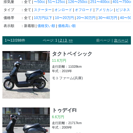
排気量
：全て |
〜50cc
|
51〜125cc
|
126〜250cc
|
251〜400cc
|
401〜750cc
タイプ
：全て |
スクーター
|
オンロード
|
オフロード
|
アメリカン
|
ビジネス
|
価格帯
：全て |
10万円以下
|
10〜20万円
|
20〜30万円
|
30〜40万円
|
40〜5
表示順
：新着順 |
価格安い順
|
価格高い順
1〜12/288件
ページ: 1 |
2
|
3
>>
前ページ
｜
次ページ
タクトベイシック
11.6万円
走行距離：11028km
年式：2019年
モトファーム(兵庫)
トゥデイFI
6.6万円
走行距離：21717km
年式：2009年