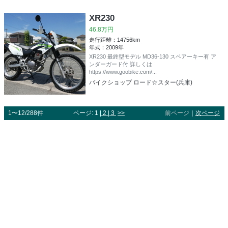
XR230
46.8万円
走行距離：14756km
年式：2009年
XR230 最終型モデル MD36-130 スペアーキー有 ア
ンダーガード付 詳しくは
https://www.goobike.com/...
バイクショップ ロード☆スター(兵庫)
1〜12/288件
ページ: 1 |
2
|
3
>>
前ページ
｜
次ページ