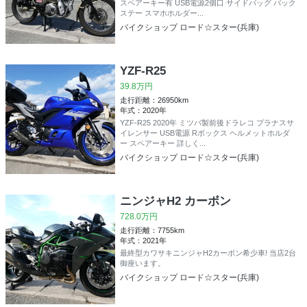
スペアーキー有 USB電源2個口 サイドバッグ バック
ステー スマホホルダー...
バイクショップ ロード☆スター(兵庫)
YZF-R25
39.8万円
走行距離：26950km
年式：2020年
YZF-R25 2020年 ミツバ製前後ドラレコ プラナスサ
イレンサー USB電源 Rボックス ヘルメットホルダ
ー スペアーキー 詳しく...
バイクショップ ロード☆スター(兵庫)
ニンジャH2 カーボン
728.0万円
走行距離：7755km
年式：2021年
最終型カワサキニンジャH2カーボン希少車! 当店2台
御座います。
バイクショップ ロード☆スター(兵庫)