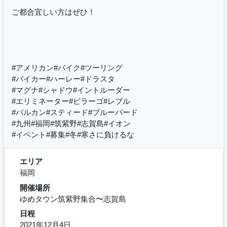
ご都合宜しい方はぜひ！
#アメリカン#バイク#ツーリング
#バイカー#ハーレー#ドラスタ
#マグナ#シャドウ#イントルーダー
#エリミネーター#ビラーゴ#レブル
#バルカン#スティード#ブルーバード
#九州#福岡#筑紫野#志賀島#イオン
#イベント#募集#冬#寒さに負けるな
エリア
福岡
開催場所
ゆめタウン筑紫野集合〜志賀島
日程
2021年12月4日