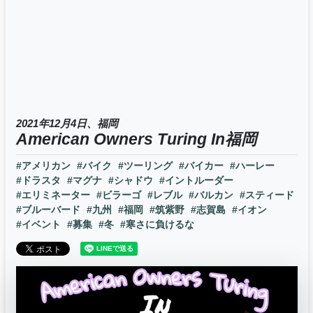
2021年12月4日、福岡
American Owners Turing In福岡
#アメリカン
#バイク
#ツーリング
#バイカー
#ハーレー
#ドラスタ
#マグナ
#シャドウ
#イントルーダー
#エリミネーター
#ビラーゴ
#レブル
#バルカン
#スティード
#ブルーバード
#九州
#福岡
#筑紫野
#志賀島
#イオン
#イベント
#募集
#冬
#寒さに負けるな