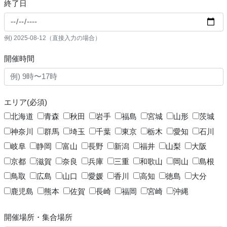
終了日
例) 2025-08-12（直接入力の場合）
開催時間
エリア(必須)
北海道
青森
秋田
岩手
福島
宮城
山形
茨城
神奈川
群馬
埼玉
千葉
東京
栃木
愛知
石川
岐阜
静岡
富山
長野
新潟
福井
山梨
大阪
京都
滋賀
奈良
兵庫
三重
和歌山
岡山
島根
鳥取
広島
山口
愛媛
香川
高知
徳島
大分
鹿児島
熊本
佐賀
長崎
福岡
宮崎
沖縄
開催場所・集合場所