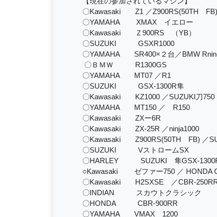
【現在の参加されているマシン】
〇Kawasaki Z1 ／Z900RS(50TH FB
〇YAMAHA XMAX イエロー
〇Kawasaki Ｚ900RS （YB）
〇SUZUKI GSXR1000
〇YAMAHA SR400×２台／BMW Rnin
〇ＢＭＷ R1300GS
〇YAMAHA MT07 ／R1
〇SUZUKI GSX-1300R隼
〇Kawasaki KZ1000 ／SUZUKI刀750
〇YAMAHA MT150 ／ R150
〇Kawasaki ZXー6R
〇Kawasaki ZX-25R ／ninja1000
〇Kawasaki Z900RS(50TH FB) ／SU
〇SUZUKI VストロームSX
〇HARLEY SUZUKI 隼GSX-1300
○Kawasaki ゼファー750 ／ HONDA C
〇Kawasaki H2SXSE ／CBR-250R
〇INDIAN スカウトクラシック
〇HONDA CBR-900RR
〇YAMAHA VMAX 1200