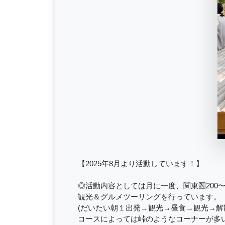
【2025年8月より活動しています！】
◎活動内容としては月に一度、関東圏200〜3
観光＆グルメツーリングを行っています。
(だいたい朝１出発→観光→昼食→観光→解
コースによっては峠のようなコーナーが多