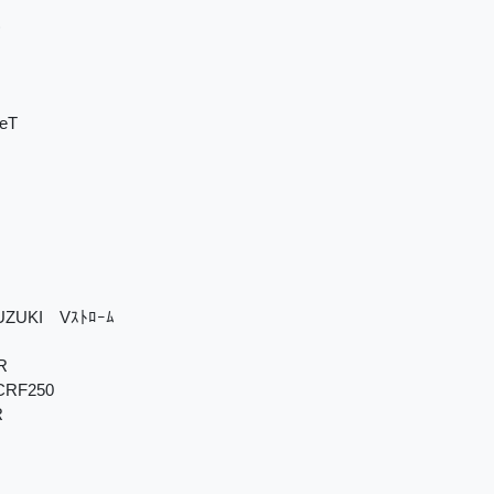
)
eT
ZUKI Vｽﾄﾛｰﾑ
R
RF250
R