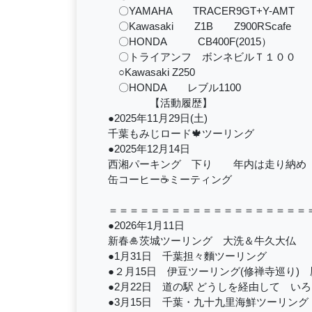
〇YAMAHA TRACER9GT+Y-AMT
〇Kawasaki Z1B Z900RScafe
〇HONDA CB400F(2015）
〇トライアンフ ボンネビルＴ１００
○Kawasaki Z250
〇HONDA レブル1100
【活動履歴】
●2025年11月29日(土)
千葉もみじロード🍁ツーリング
●2025年12月14日
西湘パーキング 下り 年内は走り納め
缶コーヒー☕ミーティング
＝＝＝＝＝＝＝＝＝＝＝＝＝＝＝＝＝＝＝
●2026年1月11日
新春🎍茨城ツーリング 大洗＆牛久大仏
●1月31日 千葉担々麵ツーリング
●２月15日 伊豆ツーリング(修禅寺巡り)
●2月22日 道の駅 どうしを経由して いろい
●3月15日 千葉・九十九里海鮮ツーリン