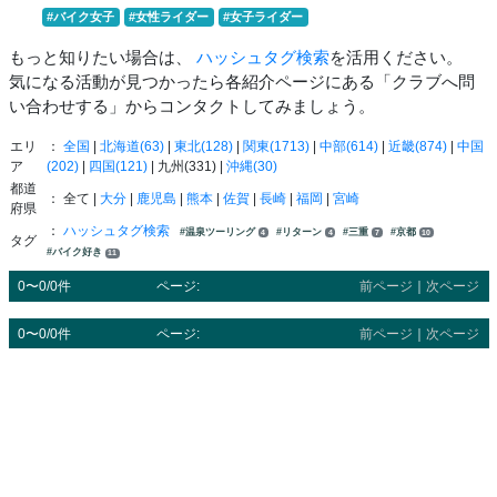
#バイク女子
#女性ライダー
#女子ライダー
もっと知りたい場合は、
ハッシュタグ検索
を活用ください。
気になる活動が見つかったら各紹介ページにある「クラブへ問
い合わせする」からコンタクトしてみましょう。
エリ
：
全国
|
北海道(63)
|
東北(128)
|
関東(1713)
|
中部(614)
|
近畿(874)
|
中国
ア
(202)
|
四国(121)
| 九州(331) |
沖縄(30)
都道
： 全て |
大分
|
鹿児島
|
熊本
|
佐賀
|
長崎
|
福岡
|
宮崎
府県
：
ハッシュタグ検索
#温泉ツーリング
#リターン
#三重
#京都
4
4
7
10
タグ
#バイク好き
11
0〜0/0件
ページ:
前ページ
｜
次ページ
0〜0/0件
ページ:
前ページ
｜
次ページ