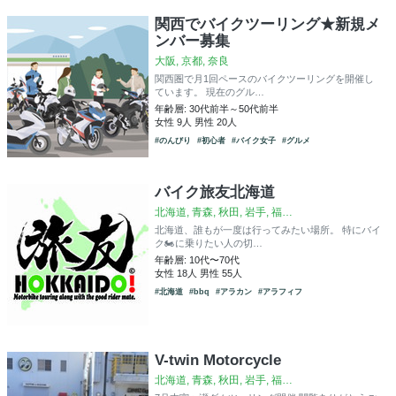
関西でバイクツーリング★新規メ
ンバー募集
大阪, 京都, 奈良
関西圏で月1回ペースのバイクツーリングを開催し
ています。 現在のグル…
年齢層: 30代前半～50代前半
女性 9人 男性 20人
#のんびり
#初心者
#バイク女子
#グルメ
バイク旅友北海道
北海道, 青森, 秋田, 岩手, 福…
北海道、誰もが一度は行ってみたい場所。 特にバイ
ク🏍に乗りたい人の切…
年齢層: 10代〜70代
女性 18人 男性 55人
#北海道
#bbq
#アラカン
#アラフィフ
V-twin Motorcycle
北海道, 青森, 秋田, 岩手, 福…