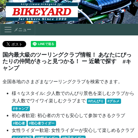
メニュー
国内最大級のツーリングクラブ情報！ あなたにぴっ
たりの仲間がきっと見つかる！ ー 近畿で探す
#キ
ャンプ
全国各地のさまざまなツーリングクラブを検索できます。
様々なスタイル: 少人数でのんびり景色を楽しむクラブから
大人数でワイワイ楽しむクラブまで
#のんびり
#グルメ
#キャンプ
初心者歓迎: 初心者の方でも安心して参加できるクラブ
#初心者
#初心者ライダー
女性ライダー歓迎: 女性ライダーが安心して楽しめるクラブ
#バイク女子
#女性ライダー
#女子ライダー