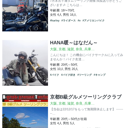
7月末宮ヶ瀬ダムツーリング開催 閲覧ありがとうご
ざいます🎶 こちらは…
年齢層: 18〜70代
女性 4人 男性 16人
#harley
#ライダース
#v
#アメリカンバイク
HANA暖～はなだん～
大阪, 京都, 滋賀, 奈良, 兵庫…
こんにちは！ この機会にバイクサークルに入ってみ
ませんか！バイク友達…
年齢層: 20代～50代
女性 10人 男性 20人
#バイク
#バイク好き
#ツーリング
#キャンプ
京都B級グルメツーリングクラブ
大阪, 京都, 滋賀, 奈良, 兵庫…
【当会は22/12/17をもって無期限休止します】 ------
--…
年齢層: 20代～50代が在籍
女性 4人 男性 5人