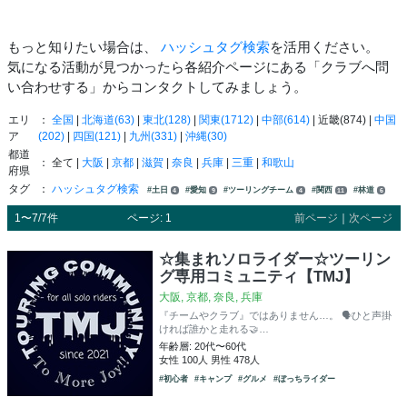
もっと知りたい場合は、
ハッシュタグ検索
を活用ください。
気になる活動が見つかったら各紹介ページにある「クラブへ問
い合わせする」からコンタクトしてみましょう。
エリ
：
全国
|
北海道(63)
|
東北(128)
|
関東(1712)
|
中部(614)
| 近畿(874) |
中国
ア
(202)
|
四国(121)
|
九州(331)
|
沖縄(30)
都道
： 全て |
大阪
|
京都
|
滋賀
|
奈良
|
兵庫
|
三重
|
和歌山
府県
タグ
：
ハッシュタグ検索
#土日
#愛知
#ツーリングチーム
#関西
#林道
4
9
4
11
6
1〜7/7件
ページ: 1
前ページ
｜
次ページ
☆集まれソロライダー☆ツーリン
グ専用コミュニティ【TMJ】
大阪, 京都, 奈良, 兵庫
『チームやクラブ』ではありません…。 🗣ひと声掛
ければ誰かと走れる🤝…
年齢層: 20代〜60代
女性 100人 男性 478人
#初心者
#キャンプ
#グルメ
#ぼっちライダー